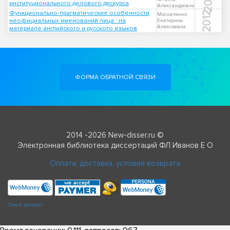
институционального делового дискурса
Александровна
Функционально-прагматические особенности
2012
Москаленко,
неофициальных именований лица : на
Екатерина
Алексеевна
материале английского и русского языков
ФОРМА ОБРАТНОЙ СВЯЗИ
2014 -2026 New-disser.ru ©
Электронная библиотека диссертаций ФЛ Иванов Е О
Оплата, доставка, условия возврата
Check passport