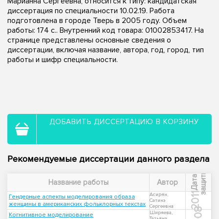
Марианна Сергеевна, относится к типу: кандидатская
диссертация по специальности 10.02.19. Работа
подготовлена в городе Тверь в 2005 году. Объем
работы: 174 с.. Внутренний код товара: 01002853417. На
странице представлены основные сведения о
диссертации, включая название, автора, год, город, тип
работы и шифр специальности.
ДОБАВИТЬ ДИССЕРТАЦИЮ В КОРЗИНУ
Рекомендуемые диссертации данного раздела
ы
Д
а
т
а
з
а
щ
и
т
Название работы
Автор
2011
Асирян,
Гендерные аспекты моделирования образа
Сатинэ
женщины в американских фольклорных текстах
Сергеевна
2008
Ширяева,
Когнитивное моделирование
Татьяна