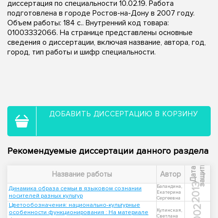
диссертация по специальности 10.02.19. Работа
подготовлена в городе Ростов-на-Дону в 2007 году.
Объем работы: 184 с.. Внутренний код товара:
01003332066. На странице представлены основные
сведения о диссертации, включая название, автора, год,
город, тип работы и шифр специальности.
ДОБАВИТЬ ДИССЕРТАЦИЮ В КОРЗИНУ
Рекомендуемые диссертации данного раздела
ы
Д
а
т
а
з
а
щ
и
т
Название работы
Автор
2013
Баландина,
Динамика образа семьи в языковом сознании
Екатерина
носителей разных культур
Сергеевна
Цветообозначения: национально-культурные
2002
Кулинская,
особенности функционирования : На материале
Светлана