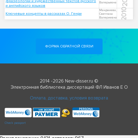
фразеологии и художественных текстов русского
Валерьевна
и английского языков
2010
Манджиева,
Ключевые концепты в рассказах О. Генри
Светлана
Валериевна
ФОРМА ОБРАТНОЙ СВЯЗИ
2014 -2026 New-disser.ru ©
Электронная библиотека диссертаций ФЛ Иванов Е О
Оплата, доставка, условия возврата
Check passport