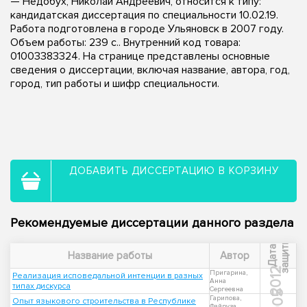
— Недобух, Николай Андреевич, относится к типу:
кандидатская диссертация по специальности 10.02.19.
Работа подготовлена в городе Ульяновск в 2007 году.
Объем работы: 239 с.. Внутренний код товара:
01003383324. На странице представлены основные
сведения о диссертации, включая название, автора, год,
город, тип работы и шифр специальности.
ДОБАВИТЬ ДИССЕРТАЦИЮ В КОРЗИНУ
Рекомендуемые диссертации данного раздела
ы
Д
а
т
а
з
а
щ
и
т
Название работы
Автор
2012
Пригарина,
Реализация исповедальной интенции в разных
Анна
типах дискурса
Сергеевна
2005
Гарипова,
Опыт языкового строительства в Республике
Файруза