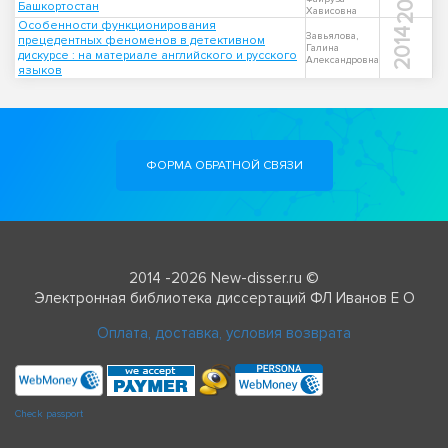
Башкортостан
Хависовна
Особенности функционирования
2014
Завьялова,
прецедентных феноменов в детективном
Галина
дискурсе : на материале английского и русского
Александровна
языков
ФОРМА ОБРАТНОЙ СВЯЗИ
2014 -2026 New-disser.ru ©
Электронная библиотека диссертаций ФЛ Иванов Е О
Оплата, доставка, условия возврата
Check passport