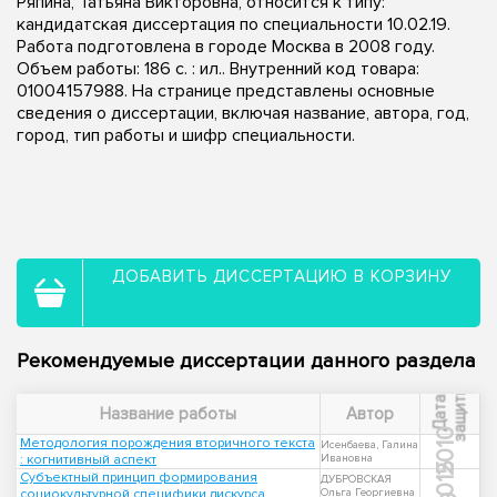
Ряпина, Татьяна Викторовна, относится к типу:
кандидатская диссертация по специальности 10.02.19.
Работа подготовлена в городе Москва в 2008 году.
Объем работы: 186 с. : ил.. Внутренний код товара:
01004157988. На странице представлены основные
сведения о диссертации, включая название, автора, год,
город, тип работы и шифр специальности.
ДОБАВИТЬ ДИССЕРТАЦИЮ В КОРЗИНУ
Рекомендуемые диссертации данного раздела
ы
Д
а
т
а
з
а
щ
и
т
Название работы
Автор
2010
Методология порождения вторичного текста
Исенбаева, Галина
: когнитивный аспект
Ивановна
2015
Субъектный принцип формирования
ДУБРОВСКАЯ
социокультурной специфики дискурса
Ольга Георгиевна