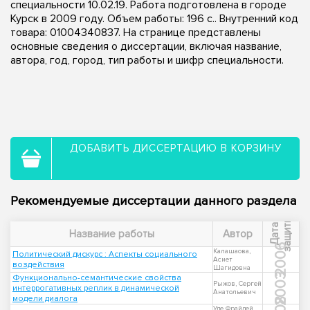
специальности 10.02.19. Работа подготовлена в городе
Курск в 2009 году. Объем работы: 196 с.. Внутренний код
товара: 01004340837. На странице представлены
основные сведения о диссертации, включая название,
автора, год, город, тип работы и шифр специальности.
ДОБАВИТЬ ДИССЕРТАЦИЮ В КОРЗИНУ
Рекомендуемые диссертации данного раздела
ы
Д
а
т
а
з
а
щ
и
т
Название работы
Автор
2006
Калашаова,
Политический дискурс : Аспекты социального
Асиет
воздействия
Шагидовна
2003
Функционально-семантические свойства
Рыжов, Сергей
интеррогативных реплик в динамической
Анатольевич
модели диалога
Уде Фрайдей