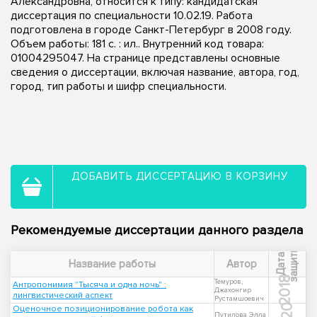
Александровна, относится к типу: кандидатская
диссертация по специальности 10.02.19. Работа
подготовлена в городе Санкт-Петербург в 2008 году.
Объем работы: 181 с. : ил.. Внутренний код товара:
01004295047. На странице представлены основные
сведения о диссертации, включая название, автора, год,
город, тип работы и шифр специальности.
ДОБАВИТЬ ДИССЕРТАЦИЮ В КОРЗИНУ
Рекомендуемые диссертации данного раздела
ы
Д
а
т
а
з
а
щ
и
т
Название работы
Автор
2018
Темуров,
Антропонимия "Тысяча и одна ночь" :
Джахонгир
лингвистический аспект
Рустамшоевич
Оценочное позиционирование робота как
Путилова Элла