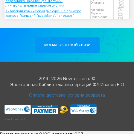
2020
персонажа научной фантастики:
Олеговна
лингвокультурные характеристики
2014
Косинова,
Китайский комический дискурс : на примере
Лариса
жанров "сяншэн", "куайбань", "анекдот"
Валерьевна
ФОРМА ОБРАТНОЙ СВЯЗИ
2014 -2026 New-disser.ru ©
Электронная библиотека диссертаций ФЛ Иванов Е О
Оплата, доставка, условия возврата
Check passport