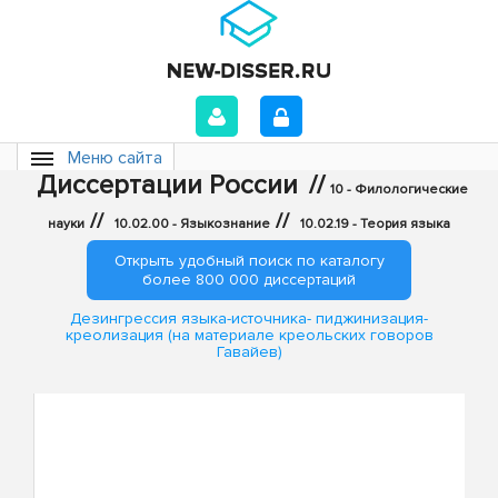
Меню сайта
Диссертации России
//
10 - Филологические
//
//
науки
10.02.00 - Языкознание
10.02.19 - Теория языка
Открыть удобный поиск по каталогу
более 800 000 диссертаций
Дезингрессия языка-источника- пиджинизация-
креолизация (на материале креольских говоров
Гавайев)