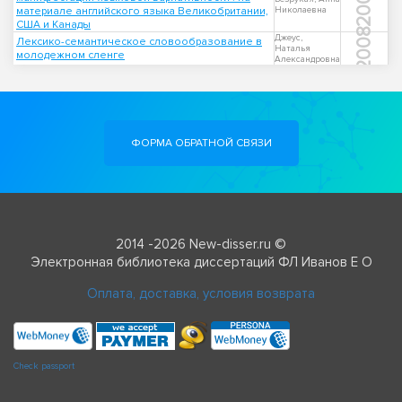
2009
материале английского языка Великобритании,
Николаевна
США и Канады
2008
Джеус,
Лексико-семантическое словообразование в
Наталья
молодежном сленге
Александровна
ФОРМА ОБРАТНОЙ СВЯЗИ
2014 -2026 New-disser.ru ©
Электронная библиотека диссертаций ФЛ Иванов Е О
Оплата, доставка, условия возврата
Check passport