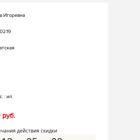
а Игоревна
.02.19
атская
. : ил.
 руб.
нчания действия скидки