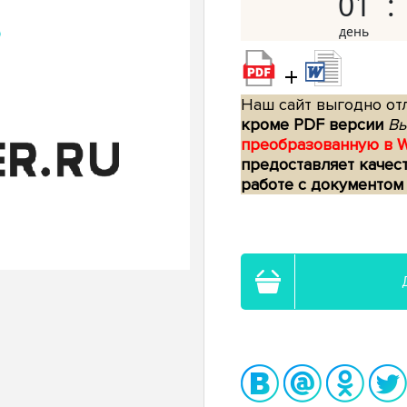
01
+
Наш сайт выгодно отл
кроме PDF версии
Вы
преобразованную в 
предоставляет качес
работе с документом