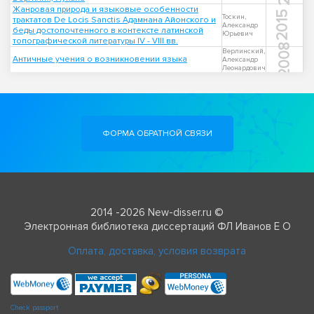
Жанровая природа и языковые особенности
2015
Тоскин,
трактатов De Locis Sanctis Адамнана Айонского и
Александр
беды достопочтенного в контексте латинской
Юрьевич
топографической литературы IV - VIII вв.
2008
Верлинский,
Античные учения о возникновении языка
Александр
Леонардович
ФОРМА ОБРАТНОЙ СВЯЗИ
2014 -2026 New-disser.ru ©
Электронная библиотека диссертаций ФЛ Иванов Е О
Оплата, доставка, условия возврата
Check passport