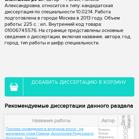
Александровна, относится к типу: кандидатская
диссертация по специальности 10.02.14. Работа
подготовлена в городе Москва в 2013 году. Объем
работы: 225 с. : ил.. Внутренний код товара:
01006745576. На странице представлены основные
сведения о диссертации, включая название, автора, год,
город, тип работы и шифр специальности.
ДОБАВИТЬ ДИССЕРТАЦИЮ В КОРЗИНУ
Рекомендуемые диссертации данного раздела
ы
Д
а
т
а
з
а
щ
и
т
Название работы
Автор
2008
Поэтика сновидения в античном эпосе : на
Теперик,
материале поэм Гомера, Аполлония Родосского,
Тамара
Фёдоровна
Вергилия, Лукана