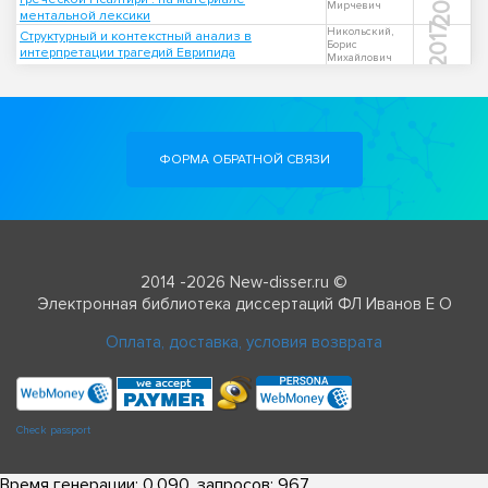
Мирчевич
ментальной лексики
2017
Никольский,
Структурный и контекстный анализ в
Борис
интерпретации трагедий Еврипида
Михайлович
ФОРМА ОБРАТНОЙ СВЯЗИ
2014 -2026 New-disser.ru ©
Электронная библиотека диссертаций ФЛ Иванов Е О
Оплата, доставка, условия возврата
Check passport
Время генерации: 0.090, запросов: 967