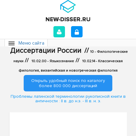
Меню сайта
Диссертации России
//
10 - Филологические
//
//
науки
10.02.00 - Языкознание
10.02.14 - Классическая
филология, византийская и новогреческая филология
Открыть удобный поиск по каталогу
более 800 000 диссертаций
Проблемы латинской терминологии рукописной книги в
античности : II в. до н.э. - III в. н. э.