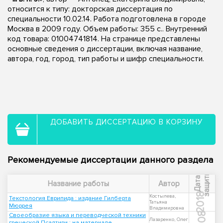
относится к типу: докторская диссертация по
специальности 10.02.14. Работа подготовлена в городе
Москва в 2009 году. Объем работы: 355 с.. Внутренний
код товара: 01004741814. На странице представлены
основные сведения о диссертации, включая название,
автора, год, город, тип работы и шифр специальности.
ДОБАВИТЬ ДИССЕРТАЦИЮ В КОРЗИНУ
Рекомендуемые диссертации данного раздела
ы
Д
а
т
а
з
а
щ
и
т
Название работы
Автор
2018
Костылева,
Текстология Еврипида : издание Гилберта
Татьяна
Мюррея
Владимировна
2008
Своеобразие языка и переводческой техники
Лазаренко, Олег
греческой Псалтири : на материале