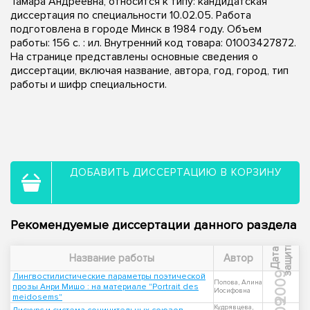
Тамара Андреевна, относится к типу: кандидатская
диссертация по специальности 10.02.05. Работа
подготовлена в городе Минск в 1984 году. Объем
работы: 156 c. : ил. Внутренний код товара: 01003427872.
На странице представлены основные сведения о
диссертации, включая название, автора, год, город, тип
работы и шифр специальности.
ДОБАВИТЬ ДИССЕРТАЦИЮ В КОРЗИНУ
Рекомендуемые диссертации данного раздела
ы
Д
а
т
а
з
а
щ
и
т
Название работы
Автор
2009
Лингвостилистические параметры поэтической
Попова, Алина
прозы Анри Мишо : на материале "Portrait des
Иосифовна
meidosems"
Кудрявцева,