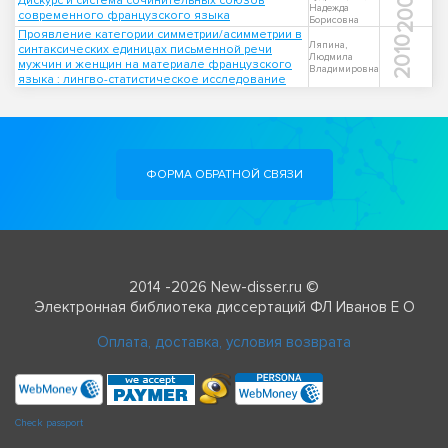
2009
Дискурс и система сочинительных союзов
Надежда
современного французского языка
Борисовна
Проявление категории симметрии/асимметрии в
2010
Ляпина,
синтаксических единицах письменной речи
Людмила
мужчин и женщин на материале французского
Владимировна
языка : лингво-статистическое исследование
ФОРМА ОБРАТНОЙ СВЯЗИ
2014 -2026 New-disser.ru ©
Электронная библиотека диссертаций ФЛ Иванов Е О
Оплата, доставка, условия возврата
Check passport