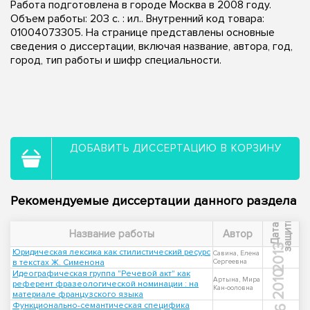
Работа подготовлена в городе Москва в 2008 году.
Объем работы: 203 с. : ил.. Внутренний код товара:
01004073305. На странице представлены основные
сведения о диссертации, включая название, автора, год,
город, тип работы и шифр специальности.
ДОБАВИТЬ ДИССЕРТАЦИЮ В КОРЗИНУ
Рекомендуемые диссертации данного раздела
ы
Д
а
т
а
з
а
щ
и
т
Название работы
Автор
2013
Юридическая лексика как стилистический ресурс
Савина, Елена
в текстах Ж. Сименона
Сергеевна
Идеографическая группа "Речевой акт" как
2010
Артына, Мира
референт фразеологической номинации : на
Кан-ооловна
материале французского языка
Функционально-семантическая специфика