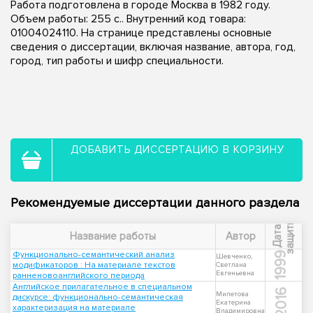
Работа подготовлена в городе Москва в 1982 году.
Объем работы: 255 с.. Внутренний код товара:
01004024110. На странице представлены основные
сведения о диссертации, включая название, автора, год,
город, тип работы и шифр специальности.
ДОБАВИТЬ ДИССЕРТАЦИЮ В КОРЗИНУ
Рекомендуемые диссертации данного раздела
ы
Д
а
т
а
з
а
щ
и
т
Название работы
Автор
Функционально-семантический анализ
1999
Шевченко,
модификаторов : На материале текстов
Светлана
Евгеньевна
ранненовоанглийского периода
Английское прилагательное в специальном
2016
Милетова
дискурсе: функционально-семантическая
Екатерина
характеризация на материале
Владимировна