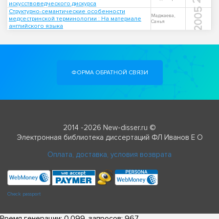
искусствоведческого дискурса
2005
Структурно-семантические особенности
Маджаева,
медсестринской терминологии : На материале
Санья
английского языка
ФОРМА ОБРАТНОЙ СВЯЗИ
2014 -2026 New-disser.ru ©
Электронная библиотека диссертаций ФЛ Иванов Е О
Оплата, доставка, условия возврата
Check passport
Время генерации: 0.099, запросов: 967