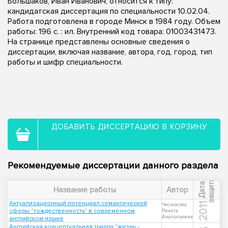
Большаков, Иван Иванович, относится к типу:
кандидатская диссертация по специальности 10.02.04.
Работа подготовлена в городе Минск в 1984 году. Объем
работы: 196 c. : ил. Внутренний код товара: 01003431473.
На странице представлены основные сведения о
диссертации, включая название, автора, год, город, тип
работы и шифр специальности.
ДОБАВИТЬ ДИССЕРТАЦИЮ В КОРЗИНУ
Рекомендуемые диссертации данного раздела
ы
Д
а
т
а
з
а
щ
и
т
Название работы
Автор
Актуализационный потенциал семантической
2011
Чеснокова,
сферы "тождественность" в современном
Рената
Анатольевна
английском языке
Английская концептуальная триада "жизнь -