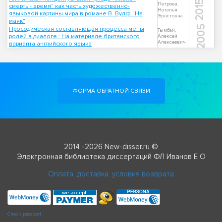
2015
Петрова,
смерть - время" как часть художественно-
Наталья
языковой картины мира в романе В. Вулф "На
Эрнстовна
маяк"
2005
Просодическая составляющая процесса мены
Тымбай,
ролей в диалоге : На материале британского
Алексей
Алексеевич
варианта английского языка
ФОРМА ОБРАТНОЙ СВЯЗИ
2014 -2026 New-disser.ru ©
Электронная библиотека диссертаций ФЛ Иванов Е О
Оплата, доставка, условия возврата
Check passport