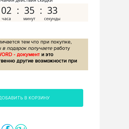
нчания действия скидки
02
35
32
ичается тем что при покупке,
 в подарок получаете
работу
WORD - документ
и это
твенно другие возможности при
ДОБАВИТЬ В КОРЗИНУ