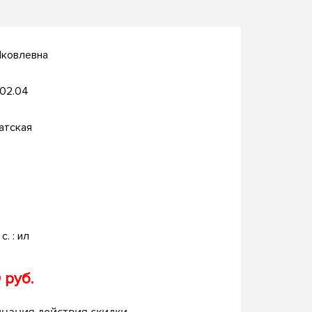
Яковлевна
.02.04
атская
c. : ил
 руб.