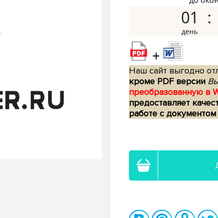
до око
01
+
Наш сайт выгодно отл
кроме PDF версии
Вы
преобразованную в 
предоставляет качес
работе с документом