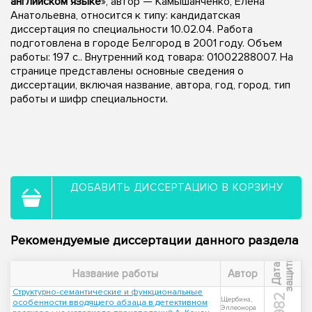
английском языке
», автор — Камышанченко, Елена
Анатольевна, относится к типу: кандидатская
диссертация по специальности 10.02.04. Работа
подготовлена в городе Белгород в 2001 году. Объем
работы: 197 с.. Внутренний код товара: 01002288007. На
странице представлены основные сведения о
диссертации, включая название, автора, год, город, тип
работы и шифр специальности.
ДОБАВИТЬ ДИССЕРТАЦИЮ В КОРЗИНУ
Рекомендуемые диссертации данного раздела
ы
Д
а
т
а
з
а
щ
и
т
Название работы
Автор
Структурно-семантические и функциональные
1982
Щербина,
особенности вводящего абзаца в детективном
Эллеонора