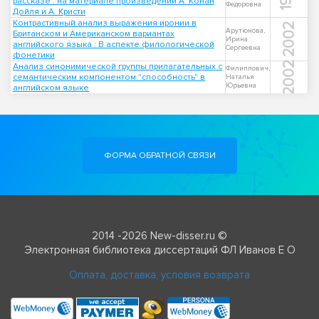
рассказе : на материале произведений А. Конан
Федоровна
Дойля и А. Кристи
Контрастивный анализ выражения иронии в
2002
Арутюнова,
Британском и Американском вариантах
Ирина
английского языка : В аспекте филологической
Сергеевна
фонетики
2002
Анализ синонимической группы прилагательных с
Филиппович,
семантическим компонентом "способность" в
Наталья
Юрьевна
английском языке
ФОРМА ОБРАТНОЙ СВЯЗИ
2014 -2026 New-disser.ru ©
Электронная библиотека диссертаций ФЛ Иванов Е О
Оплата, доставка, условия возврата