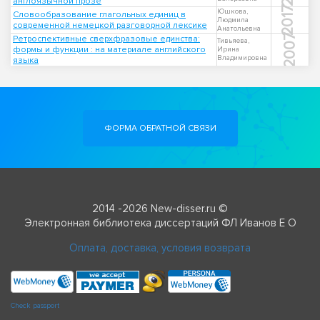
англоязычной прозе
2017
Юшкова,
Словообразование глагольных единиц в
Людмила
современной немецкой разговорной лексике
Анатольевна
2007
Ретроспективные сверхфразовые единства:
Тивьяева,
формы и функции : на материале английского
Ирина
Владимировна
языка
ФОРМА ОБРАТНОЙ СВЯЗИ
2014 -2026 New-disser.ru ©
Электронная библиотека диссертаций ФЛ Иванов Е О
Оплата, доставка, условия возврата
Check passport