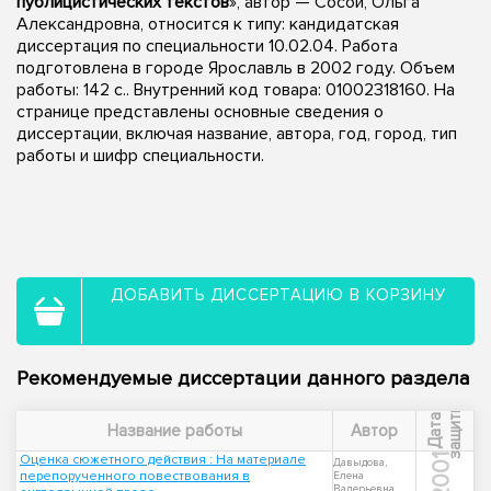
публицистических текстов
», автор — Сосой, Ольга
Александровна, относится к типу: кандидатская
диссертация по специальности 10.02.04. Работа
подготовлена в городе Ярославль в 2002 году. Объем
работы: 142 с.. Внутренний код товара: 01002318160. На
странице представлены основные сведения о
диссертации, включая название, автора, год, город, тип
работы и шифр специальности.
ДОБАВИТЬ ДИССЕРТАЦИЮ В КОРЗИНУ
Рекомендуемые диссертации данного раздела
ы
Д
а
т
а
з
а
щ
и
т
Название работы
Автор
Оценка сюжетного действия : На материале
2001
Давыдова,
перепорученного повествования в
Елена
Валерьевна