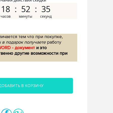
нчания действия скидки
18
52
34
ичается тем что при покупке,
 в подарок получаете
работу
WORD - документ
и это
твенно другие возможности при
ДОБАВИТЬ В КОРЗИНУ