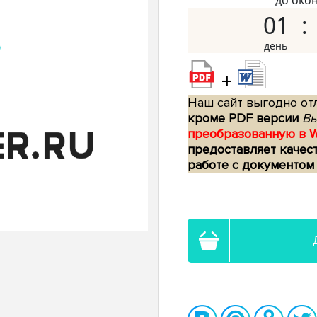
до око
01
+
Наш сайт выгодно отл
кроме PDF версии
Вы
преобразованную в 
предоставляет качес
работе с документом