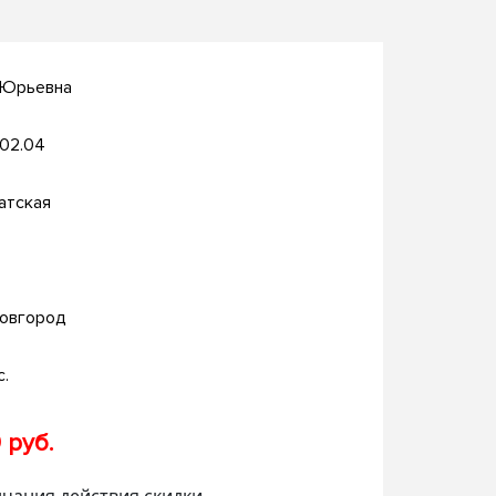
 Юрьевна
.02.04
атская
овгород
с.
 руб.