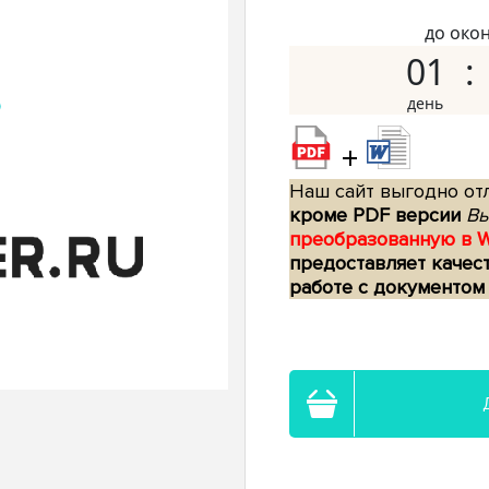
до око
01
+
Наш сайт выгодно отл
кроме PDF версии
Вы
преобразованную в 
предоставляет качес
работе с документом