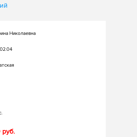
ций
рина Николаевна
.02.04
атская
с.
 руб.