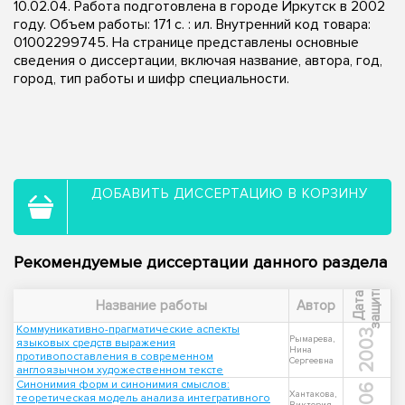
10.02.04. Работа подготовлена в городе Иркутск в 2002
году. Объем работы: 171 с. : ил. Внутренний код товара:
01002299745. На странице представлены основные
сведения о диссертации, включая название, автора, год,
город, тип работы и шифр специальности.
ДОБАВИТЬ ДИССЕРТАЦИЮ В КОРЗИНУ
Рекомендуемые диссертации данного раздела
ы
Д
а
т
а
з
а
щ
и
т
Название работы
Автор
Коммуникативно-прагматические аспекты
2003
Рымарева,
языковых средств выражения
Нина
противопоставления в современном
Сергеевна
англоязычном художественном тексте
Синонимия форм и синонимия смыслов:
2006
Хантакова,
теоретическая модель анализа интегративного