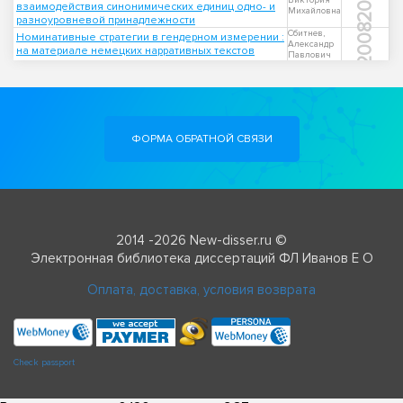
Виктория
взаимодействия синонимических единиц одно- и
Михайловна
разноуровневой принадлежности
2008
Сбитнев,
Номинативные стратегии в гендерном измерении :
Александр
на материале немецких нарративных текстов
Павлович
ФОРМА ОБРАТНОЙ СВЯЗИ
2014 -2026 New-disser.ru ©
Электронная библиотека диссертаций ФЛ Иванов Е О
Оплата, доставка, условия возврата
Check passport