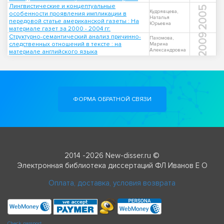
Лингвистические и концептуальные
2005
Кудрявцева,
особенности проявления импликации в
Наталья
передовой статье американской газеты : На
Юрьевна
материале газет за 2000 - 2004 гг.
2009
Структурно-семантический анализ причинно-
Пахомова,
следственных отношений в тексте : на
Марина
Александровна
материале английского языка
ФОРМА ОБРАТНОЙ СВЯЗИ
2014 -2026 New-disser.ru ©
Электронная библиотека диссертаций ФЛ Иванов Е О
Оплата, доставка, условия возврата
Check passport