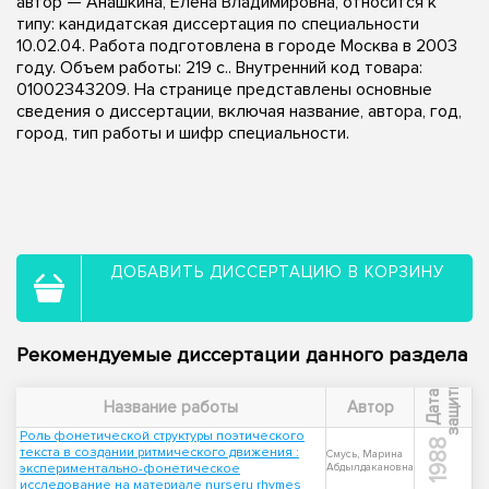
автор — Анашкина, Елена Владимировна, относится к
типу: кандидатская диссертация по специальности
10.02.04. Работа подготовлена в городе Москва в 2003
году. Объем работы: 219 с.. Внутренний код товара:
01002343209. На странице представлены основные
сведения о диссертации, включая название, автора, год,
город, тип работы и шифр специальности.
ДОБАВИТЬ ДИССЕРТАЦИЮ В КОРЗИНУ
Рекомендуемые диссертации данного раздела
ы
Д
а
т
а
з
а
щ
и
т
Название работы
Автор
Роль фонетической структуры поэтического
1988
текста в создании ритмического движения :
Смусь, Марина
экспериментально-фонетическое
Абдылдакановна
исследование на материале nurseru rhymes