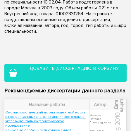
по специальности 10.02.04. Работа подготовлена в
городе Москва в 2003 году. Объем работы: 221 с. : ил.
Внутренний код товара: 01002331264. На странице
представлены основные сведения о диссертации,
включая название, автора, год, город, тип работы и шифр
специальности.
ДОБАВИТЬ ДИССЕРТАЦИЮ В КОРЗИНУ
Рекомендуемые диссертации данного раздела
ы
Д
а
т
а
з
а
щ
и
т
Название работы
Автор
Ономасиологический аспект акцентной нормы
2010
Наумова,
в префиксальных глаголах английского языка :
Наталья
экспериментально-фонетическое
Александровна
исследование
Языковые особенности современной