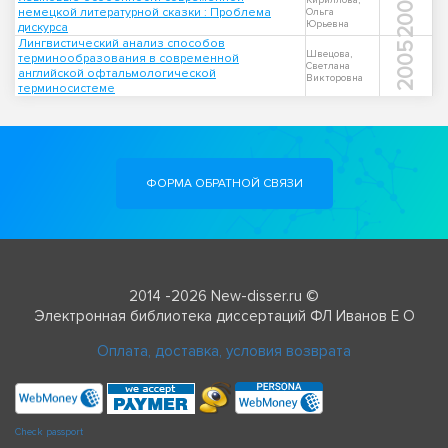
2005
Кириллова,
немецкой литературной сказки : Проблема
Ольга
Юрьевна
дискурса
Лингвистический анализ способов
2005
Швецова,
терминообразования в современной
Светлана
английской офтальмологической
Викторовна
терминосистеме
ФОРМА ОБРАТНОЙ СВЯЗИ
2014 -2026 New-disser.ru ©
Электронная библиотека диссертаций ФЛ Иванов Е О
Оплата, доставка, условия возврата
Check passport