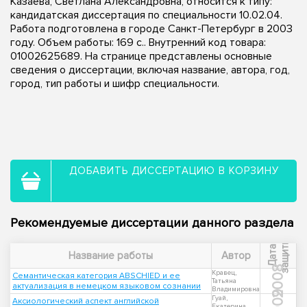
Казаева, Светлана Александровна, относится к типу:
кандидатская диссертация по специальности 10.02.04.
Работа подготовлена в городе Санкт-Петербург в 2003
году. Объем работы: 169 с.. Внутренний код товара:
01002625689. На странице представлены основные
сведения о диссертации, включая название, автора, год,
город, тип работы и шифр специальности.
ДОБАВИТЬ ДИССЕРТАЦИЮ В КОРЗИНУ
Рекомендуемые диссертации данного раздела
ы
Д
а
т
а
з
а
щ
и
т
Название работы
Автор
2008
Кравец,
Семантическая категория ABSCHIED и ее
Татьяна
актуализация в немецком языковом сознании
Владимировна
2009
Гуай,
Аксиологический аспект английской
Екатерина