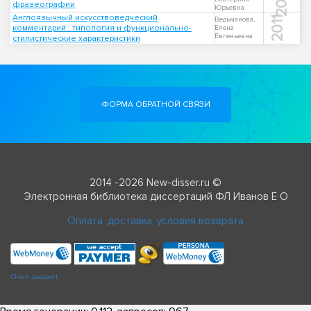
фразеографии
Юрьевна
Англоязычный искусствоведческий
2011
Ведьманова,
комментарий : типология и функционально-
Елена
Евгеньевна
стилистические характеристики
ФОРМА ОБРАТНОЙ СВЯЗИ
2014 -2026 New-disser.ru ©
Электронная библиотека диссертаций ФЛ Иванов Е О
Оплата, доставка, условия возврата
Check passport