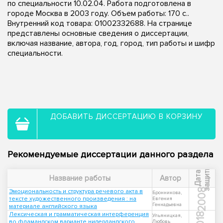
по специальности 10.02.04. Работа подготовлена в
городе Москва в 2003 году. Объем работы: 170 с..
Внутренний код товара: 01002332688. На странице
представлены основные сведения о диссертации,
включая название, автора, год, город, тип работы и шифр
специальности.
ДОБАВИТЬ ДИССЕРТАЦИЮ В КОРЗИНУ
Рекомендуемые диссертации данного раздела
ы
Д
а
т
а
з
а
щ
и
т
Название работы
Автор
2008
Эмоциональность и структура речевого акта в
Бронникова,
тексте художественного произведения : на
Евгения
Геннадьевна
материале английского языка
Лексическая и грамматическая интерференция
2018
Ульяницкая,
во фламандском варианте нидерландского
Любовь