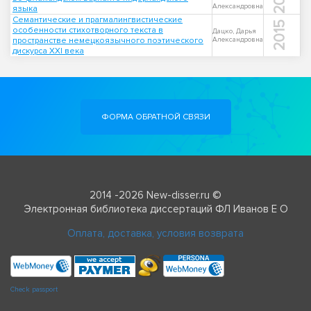
Александровна
языка
Семантические и прагмалингвистические
2015
особенности стихотворного текста в
Дацко, Дарья
пространстве немецкоязычного поэтического
Александровна
дискурса XXI века
ФОРМА ОБРАТНОЙ СВЯЗИ
2014 -2026 New-disser.ru ©
Электронная библиотека диссертаций ФЛ Иванов Е О
Оплата, доставка, условия возврата
Check passport