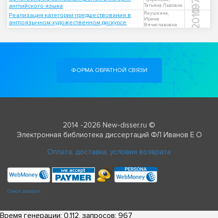
1975
английского языка
Татьяна Львовна
2010
Якушкина,
Реализация категории предшествования в
Ирина
англоязычном художественном дискурсе
Вячеславовна
ФОРМА ОБРАТНОЙ СВЯЗИ
2014 -2026 New-disser.ru ©
Электронная библиотека диссертаций ФЛ Иванов Е О
Оплата, доставка, условия возврата
Check passport
Время генерации: 0.112, запросов: 967