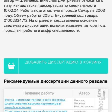
автор — Шевченко, Вячеслав Дмитриевич, относится к
типу: кандидатская диссертация по специальности
10.02.04. Работа подготовлена в городе Самара в 2003
году. Объем работы: 205 с.. Внутренний код товара:
01002334713. На странице представлены основные
сведения о диссертации, включая название, автора, год,
город, тип работы и шифр специальности.
ДОБАВИТЬ ДИССЕРТАЦИЮ В КОРЗИНУ
Рекомендуемые диссертации данного раздела
ы
Д
а
т
а
з
а
щ
и
т
Название работы
Автор
2006
Экстра- и интралингвистические факторы
Ланцова,
формирования жаргона наркоманов в
Людмила
Константиновна
английском языке
Сочетаемость согласных фонем в истории
Чубрикова,