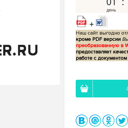
01
+
Наш сайт выгодно отл
кроме PDF версии
Вы
преобразованную в 
предоставляет качес
работе с документом