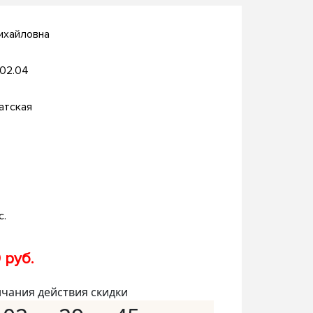
ихайловна
.02.04
атская
с.
 руб.
нчания действия скидки