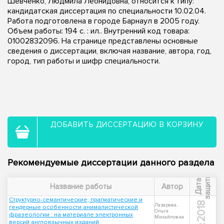
Шевченко, Людмила Леонидовна, относится к типу:
кандидатская диссертация по специальности 10.02.04.
Работа подготовлена в городе Барнаул в 2005 году.
Объем работы: 194 с. : ил.. Внутренний код товара:
01002832096. На странице представлены основные
сведения о диссертации, включая название, автора, год,
город, тип работы и шифр специальности.
ДОБАВИТЬ ДИССЕРТАЦИЮ В КОРЗИНУ
Рекомендуемые диссертации данного раздела
ы
Д
а
т
а
з
а
щ
и
т
Название работы
Автор
Структурно-семантические, прагматические и
2018
Лазарева,
гендерные особенности анималистической
Ольга
фразеологии : на материале электронных
Михайловна
версий англоязычных изданий