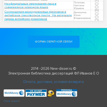
2003
Потапова,
Неофициальные именования лица в
Светлана
современном немецком языке
Юрьевна
2003
Соотношения разноуровневых признаков в
Данюшина,
английском стихотворном тексте : На материале
Юлия
Владимировна
лирики английских романтиков
ФОРМА ОБРАТНОЙ СВЯЗИ
2014 -2026 New-disser.ru ©
Электронная библиотека диссертаций ФЛ Иванов Е О
Оплата, доставка, условия возврата
Check passport