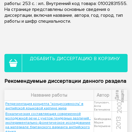
работы: 253 с. : ил.. Внутренний код товара: 01002831555.
На странице представлены основные сведения о
диссертации, включая название, автора, год, город, тип
работы и шифр специальности.
ДОБАВИТЬ ДИССЕРТАЦИЮ В КОРЗИНУ
Рекомендуемые диссертации данного раздела
ы
Д
а
т
а
з
а
щ
и
т
Название работы
Автор
2007
Голукович,
Репрезентация концепта "концессивность" в
Алла
английской языковой картине мира
Евгеньевна
Вокалическая составляющая современной
молодежной речи с учетом гендерных различий :
2013
Безбородова,
экспериментально-фонетическое исследование
Мария
Валерьевна
на материале британского варианта английского
языка