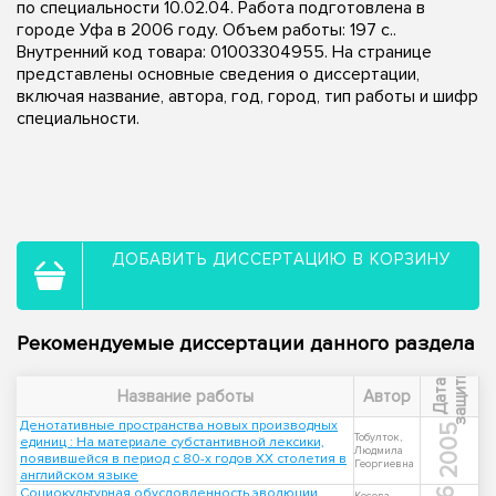
по специальности 10.02.04. Работа подготовлена в
городе Уфа в 2006 году. Объем работы: 197 с..
Внутренний код товара: 01003304955. На странице
представлены основные сведения о диссертации,
включая название, автора, год, город, тип работы и шифр
специальности.
ДОБАВИТЬ ДИССЕРТАЦИЮ В КОРЗИНУ
Рекомендуемые диссертации данного раздела
ы
Д
а
т
а
з
а
щ
и
т
Название работы
Автор
Денотативные пространства новых производных
2005
Тобулток,
единиц : На материале субстантивной лексики,
Людмила
появившейся в период с 80-х годов ХХ столетия в
Георгиевна
английском языке
Социокультурная обусловленность эволюции