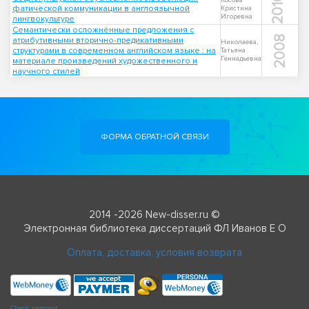
2016
Косова
фатической коммуникации в англоязычной
Кристина
Игоревна
лингвокультуре
Семантически осложнённые предложения с
2008
атрибутивными вторично-предикативными
Николаева,
структурами в современном английском языке : на
Татьяна
Геннадьевна
материале произведений художественного и
научного стилей
ФОРМА ОБРАТНОЙ СВЯЗИ
2014 -2026 New-disser.ru ©
Электронная библиотека диссертаций ФЛ Иванов Е О
Оплата, доставка, условия возврата
Check passport