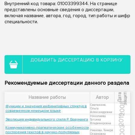
Внутренний код товара: 01003399344. На странице
представлены основные сведения о диссертации,
включая название, автора, год, город, тип работы и шифр
специальности.
ДОБАВИТЬ ДИССЕРТАЦИЮ В КОРЗИНУ
Рекомендуемые диссертации данного раздела
ы
Д
а
т
а
з
а
щ
и
т
Название работы
Автор
2008
Сметанина,
Функции и значения инфинитивных структур в
Ольга
современном немецком языке
Александровна
2019
Николаева
Эволюция индивидуального стиля Р. Браунинга
Татьяна
Владимировна
2003
Коммуникативно-прагматические особенности
Ужахова, Тамара
построения текстов в научно-популярных
Османовна