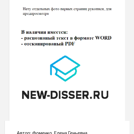
Автор:
Фоменко, Елена Геньевна