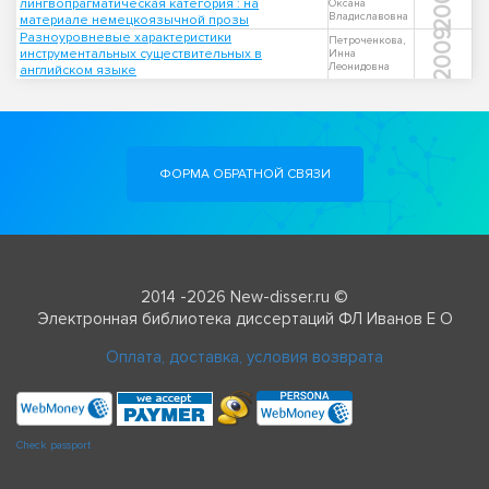
2007
лингвопрагматическая категория : на
Оксана
Владиславовна
материале немецкоязычной прозы
2009
Разноуровневые характеристики
Петроченкова,
инструментальных существительных в
Инна
Леонидовна
английском языке
ФОРМА ОБРАТНОЙ СВЯЗИ
2014 -2026 New-disser.ru ©
Электронная библиотека диссертаций ФЛ Иванов Е О
Оплата, доставка, условия возврата
Check passport