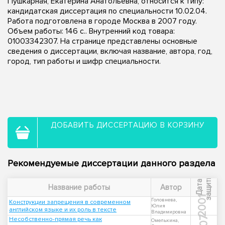
Пушкарная, Екатерина Анатольевна, относится к типу:
кандидатская диссертация по специальности 10.02.04.
Работа подготовлена в городе Москва в 2007 году.
Объем работы: 146 с.. Внутренний код товара:
01003342307. На странице представлены основные
сведения о диссертации, включая название, автора, год,
город, тип работы и шифр специальности.
ДОБАВИТЬ ДИССЕРТАЦИЮ В КОРЗИНУ
Рекомендуемые диссертации данного раздела
ы
Д
а
т
а
з
а
щ
и
т
Название работы
Автор
2001
Головнева,
Конструкции запрещения в современном
Юлия
английском языке и их роль в тексте
Владимировна
Несобственно-прямая речь как
Омелькина,