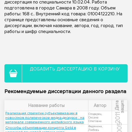
диссертация по специальности 10.02.04. Работа
подготовлена в городе Самара в 2008 году. Объем
работы: 168 с.. Внутренний код товара: 01004122210. На
странице представлены основные сведения о
диссертации, включая название, автора, год, город, тип
работы и шифр специальности.
ДОБАВИТЬ ДИССЕРТАЦИЮ В КОРЗИНУ
Рекомендуемые диссертации данного раздела
ы
Д
а
т
а
з
а
щ
и
т
Название работы
Автор
Реализация стратегии субъективизации в
2011
Сподарец,
новостном политическом медиа-дискурсе : на
Оксана
Олеговна
материале современного английского языка
2005
Федянина,
Способы объективации концепта Geld в
Любовь