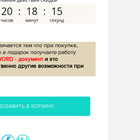
нчания действия скидки
20
18
14
ичается тем что при покупке,
 в подарок получаете
работу
WORD - документ
и это
твенно другие возможности при
ДОБАВИТЬ В КОРЗИНУ