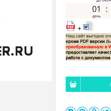
до око
01
+
Наш сайт выгодно отл
кроме PDF версии
Вы
преобразованную в 
предоставляет качес
работе с документом