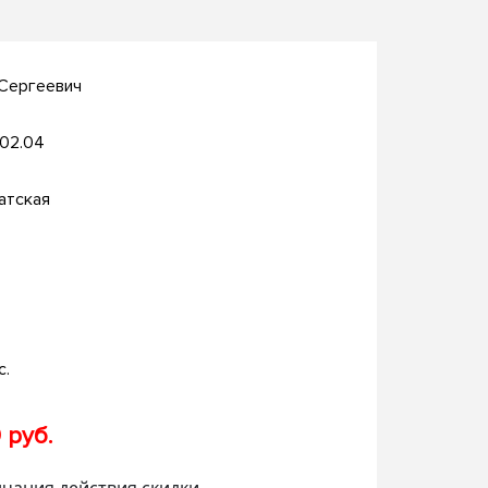
 Сергеевич
.02.04
атская
с.
 руб.