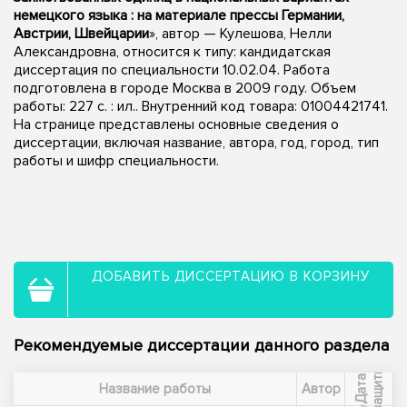
немецкого языка : на материале прессы Германии,
Австрии, Швейцарии
», автор — Кулешова, Нелли
Александровна, относится к типу: кандидатская
диссертация по специальности 10.02.04. Работа
подготовлена в городе Москва в 2009 году. Объем
работы: 227 с. : ил.. Внутренний код товара: 01004421741.
На странице представлены основные сведения о
диссертации, включая название, автора, год, город, тип
работы и шифр специальности.
ДОБАВИТЬ ДИССЕРТАЦИЮ В КОРЗИНУ
Рекомендуемые диссертации данного раздела
ы
Д
а
т
а
з
а
щ
и
т
Название работы
Автор