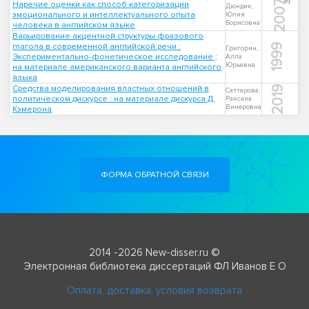
2007
Наречие оценки как способ категоризации
Дюндик,
эмоционального и интеллектуального опыта
Юлия
Борисовна
человека в английском языке
Варьирование акцентной структуры фразового
глагола в современной английской речи :
1999
Григорян,
Экспериментально-фонетическое исследование ;
Алла
Юрьевна
на материале американского варианта английского
языка
Средства моделирования властных отношений в
2019
Саттарова,
политическом дискурсе : на материале дискурса Д.
Раксана
Винеровна
Кэмерона
ФОРМА ОБРАТНОЙ СВЯЗИ
2014 -2026 New-disser.ru ©
Электронная библиотека диссертаций ФЛ Иванов Е О
Оплата, доставка, условия возврата