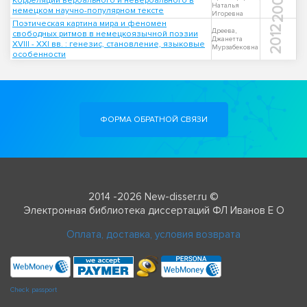
2007
Корреляции вербального и невербального в
Наталья
немецком научно-популярном тексте
Игоревна
Поэтическая картина мира и феномен
2012
Дреева,
свободных ритмов в немецкоязычной поэзии
Джанетта
XVIII - XXI вв. : генезис, становление, языковые
Мурзабековна
особенности
ФОРМА ОБРАТНОЙ СВЯЗИ
2014 -2026 New-disser.ru ©
Электронная библиотека диссертаций ФЛ Иванов Е О
Оплата, доставка, условия возврата
Check passport