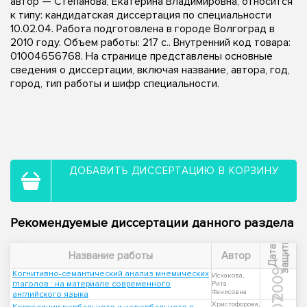
автор — Степанова, Екатерина Владимировна, относится
к типу: кандидатская диссертация по специальности
10.02.04. Работа подготовлена в городе Волгоград в
2010 году. Объем работы: 217 с.. Внутренний код товара:
01004656768. На странице представлены основные
сведения о диссертации, включая название, автора, год,
город, тип работы и шифр специальности.
ДОБАВИТЬ ДИССЕРТАЦИЮ В КОРЗИНУ
Рекомендуемые диссертации данного раздела
ы
Д
а
т
а
з
а
щ
и
т
Название работы
Автор
2009
Когнитивно-семантический анализ мнемических
Исхакова,
глаголов : на материале современного
Рита
Фанисовна
английского языка
Христофорова,