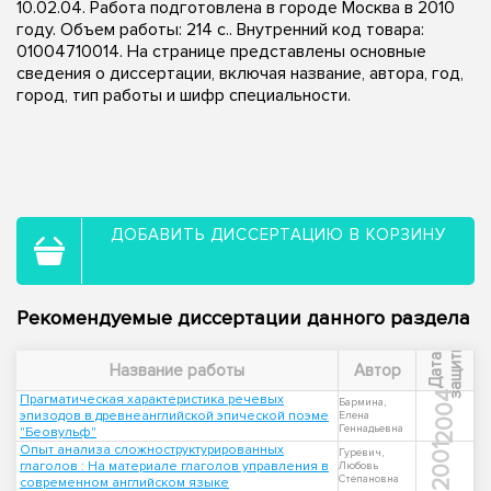
10.02.04. Работа подготовлена в городе Москва в 2010
году. Объем работы: 214 с.. Внутренний код товара:
01004710014. На странице представлены основные
сведения о диссертации, включая название, автора, год,
город, тип работы и шифр специальности.
ДОБАВИТЬ ДИССЕРТАЦИЮ В КОРЗИНУ
Рекомендуемые диссертации данного раздела
ы
Д
а
т
а
з
а
щ
и
т
Название работы
Автор
2004
Прагматическая характеристика речевых
Бармина,
эпизодов в древнеанглийской эпической поэме
Елена
Геннадьевна
"Беовульф"
Опыт анализа сложноструктурированных
2001
Гуревич,
глаголов : На материале глаголов управления в
Любовь
Степановна
современном английском языке