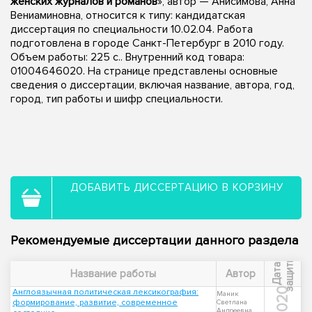
женских журналов и романов
», автор — Анисимова, Анна
Вениаминовна, относится к типу: кандидатская
диссертация по специальности 10.02.04. Работа
подготовлена в городе Санкт-Петербург в 2010 году.
Объем работы: 225 с.. Внутренний код товара:
01004646020. На странице представлены основные
сведения о диссертации, включая название, автора, год,
город, тип работы и шифр специальности.
ДОБАВИТЬ ДИССЕРТАЦИЮ В КОРЗИНУ
Рекомендуемые диссертации данного раздела
ы
Д
а
т
а
з
а
щ
и
т
Название работы
Автор
2020
Англоязычная политическая лексикография:
Маник
формирование, развитие, современное
Светлана
Андреевна