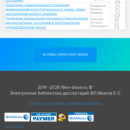
состояние
2000
Проблемы семантического описания
Гвоздецкая,
древнеанглийского поэтического слова : Опыт
Наталья
Юрьевна
текстоцентрического анализа
Гендерная реализация описания отрицательных
2016
Талашова,
эмоциональных состояний в англоязычном
Наталия
Григорьевна
художественном тексте
ФОРМА ОБРАТНОЙ СВЯЗИ
2014 -2026 New-disser.ru ©
Электронная библиотека диссертаций ФЛ Иванов Е О
Оплата, доставка, условия возврата
Check passport