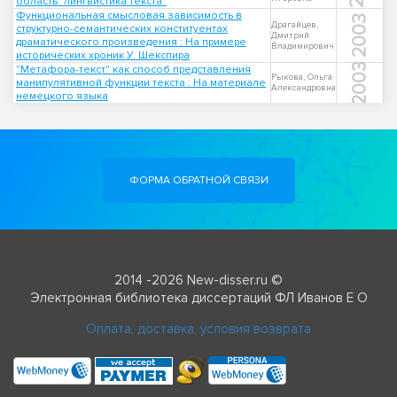
область "лингвистика текста"
Функциональная смысловая зависимость в
2003
Драгайцев,
структурно-семантических конституентах
Дмитрий
драматического произведения : На примере
Владимирович
исторических хроник У. Шекспира
2003
"Метафора-текст" как способ представления
Рыкова, Ольга
манипулятивной функции текста : На материале
Александровна
немецкого языка
ФОРМА ОБРАТНОЙ СВЯЗИ
2014 -2026 New-disser.ru ©
Электронная библиотека диссертаций ФЛ Иванов Е О
Оплата, доставка, условия возврата