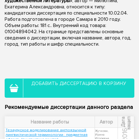
художественной литературы
», автор — Милютина,
Екатерина Александровна, относится к типу:
кандидатская диссертация по специальности 10.02.04.
Работа подготовлена в городе Самара в 2010 году.
Объем работы: 181 с.. Внутренний код товара:
01004894042. На странице представлены основные
сведения о диссертации, включая название, автора, год,
город, тип работы и шифр специальности.
ДОБАВИТЬ ДИССЕРТАЦИЮ В КОРЗИНУ
Рекомендуемые диссертации данного раздела
ы
Д
а
т
а
з
а
щ
и
т
Название работы
Автор
Тезаурусное моделирование англоязычной
2016
Жучкова,
лингвистической терминологии : предметная
Ирина
Игоревна