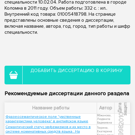
специальности 10.02.04. Работа подготовлена в городе
Коломна в 2011 году. Объем работы: 332 с. : ил..
Внутренний код товара: 01005418798. На странице
представлены основные сведения о диссертации,
включая название, автора, год, город, тип работы и шифр
специальности.
ДОБАВИТЬ ДИССЕРТАЦИЮ В КОРЗИНУ
Рекомендуемые диссертации данного раздела
ы
Д
а
т
а
з
а
щ
и
т
Название работы
Автор
2010
Ябжанова,
Фразеосемантическое поле "умственные
Людмила
характеристики человека" в английском языке
Бадмаевна
Семантический статус эвфемизмов и их место в
1998
Тюрина,
системе номинативных средств языка : На
Екатерина