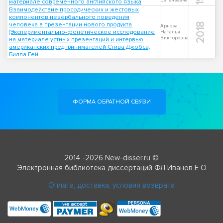
Евгеньевна
материале современного английского языка
Взаимодействие просодических и жестовых
компонентов невербального поведения
человека в презентации нового продукта
2018
Арнова
(Экспериментально-фонетическое исследование
Наталья
Викторовна
на материале устных презентаций и интервью
американских предпринимателей Стива Джобса,
Билла Гей
ФОРМА ОБРАТНОЙ СВЯЗИ
2014 -2026 New-disser.ru ©
Электронная библиотека диссертаций ФЛ Иванов Е О
Оплата, доставка, условия возврата