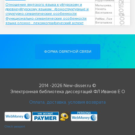
Нуруллаевна
Отношение якутского языка к уйгурскому и
2015
Малышева,
древнеуйгурскому языкам : фоноструктурные и
Нинель
Васильевна
структурно-семантические особенности
2009
Функционально-семантические особенности
Роббек, Лия
языка олонхо : лексикографический аспект
Витальевна
ФОРМА ОБРАТНОЙ СВЯЗИ
2014 -2026 New-disser.ru ©
Электронная библиотека диссертаций ФЛ Иванов Е О
Оплата, доставка, условия возврата
Check passport