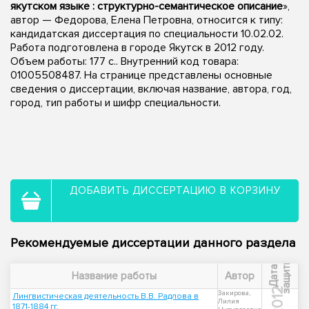
якутском языке : структурно-семантическое описание
»,
автор — Федорова, Елена Петровна, относится к типу:
кандидатская диссертация по специальности 10.02.02.
Работа подготовлена в городе Якутск в 2012 году.
Объем работы: 177 с.. Внутренний код товара:
01005508487. На странице представлены основные
сведения о диссертации, включая название, автора, год,
город, тип работы и шифр специальности.
ДОБАВИТЬ ДИССЕРТАЦИЮ В КОРЗИНУ
Рекомендуемые диссертации данного раздела
ы
Д
а
т
а
з
а
щ
и
т
Название работы
Автор
2012
Закирова,
Лингвистическая деятельность В.В. Радлова в
Лилия
1871-1884 гг.