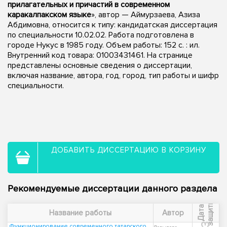
прилагательных и причастий в современном
каракалпакском языке
», автор — Аймурзаева, Азиза
Абдимовна, относится к типу: кандидатская диссертация
по специальности 10.02.02. Работа подготовлена в
городе Нукус в 1985 году. Объем работы: 152 c. : ил.
Внутренний код товара: 01003431461. На странице
представлены основные сведения о диссертации,
включая название, автора, год, город, тип работы и шифр
специальности.
ДОБАВИТЬ ДИССЕРТАЦИЮ В КОРЗИНУ
Рекомендуемые диссертации данного раздела
ы
Д
а
т
а
з
а
щ
и
т
Название работы
Автор
Функционирование современного татарского