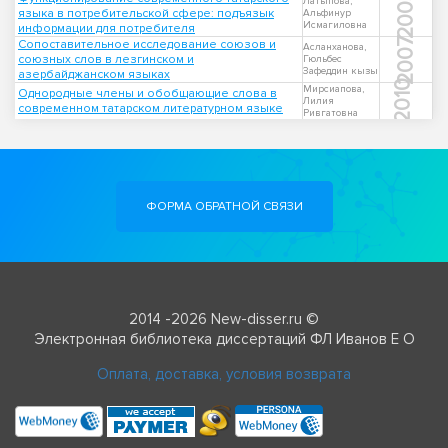
2003
Латыпова,
языка в потребительской сфере: подъязык
Альфинур
Исмагиловна
информации для потребителя
2007
Сопоставительное исследование союзов и
Асланханова,
союзных слов в лезгинском и
Гюльбес
Зафеддин кызы
азербайджанском языках
2010
Мирсиапова,
Однородные члены и обобщающие слова в
Лилия
современном татарском литературном языке
Ривгатовна
ФОРМА ОБРАТНОЙ СВЯЗИ
2014 -2026 New-disser.ru ©
Электронная библиотека диссертаций ФЛ Иванов Е О
Оплата, доставка, условия возврата