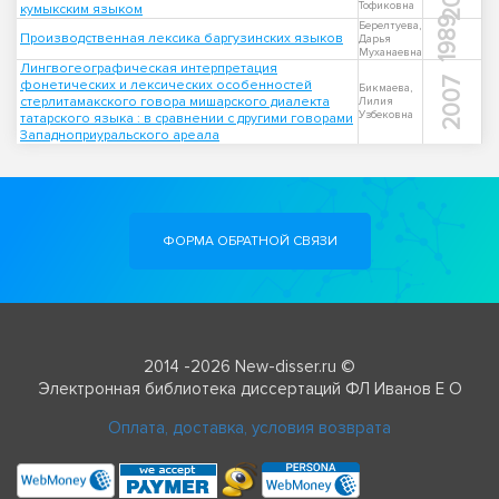
Тофиковна
кумыкским языком
1989
Берелтуева,
Производственная лексика баргузинских языков
Дарья
Муханаевна
Лингвогеографическая интерпретация
2007
фонетических и лексических особенностей
Бикмаева,
стерлитамакского говора мишарского диалекта
Лилия
Узбековна
татарского языка : в сравнении с другими говорами
Западноприуральского ареала
ФОРМА ОБРАТНОЙ СВЯЗИ
2014 -2026 New-disser.ru ©
Электронная библиотека диссертаций ФЛ Иванов Е О
Оплата, доставка, условия возврата