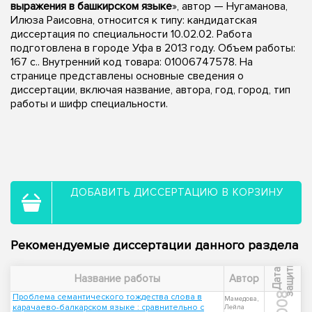
выражения в башкирском языке
», автор — Нугаманова,
Илюза Раисовна, относится к типу: кандидатская
диссертация по специальности 10.02.02. Работа
подготовлена в городе Уфа в 2013 году. Объем работы:
167 с.. Внутренний код товара: 01006747578. На
странице представлены основные сведения о
диссертации, включая название, автора, год, город, тип
работы и шифр специальности.
ДОБАВИТЬ ДИССЕРТАЦИЮ В КОРЗИНУ
Рекомендуемые диссертации данного раздела
ы
Д
а
т
а
з
а
щ
и
т
Название работы
Автор
2008
Проблема семантического тождества слова в
Мамедова,
карачаево-балкарском языке : сравнительно с
Лейла