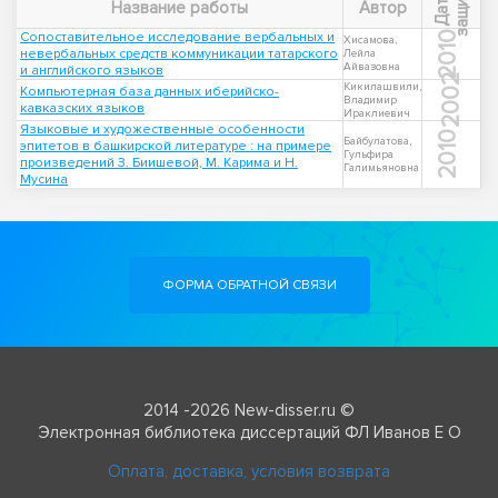
ы
Д
а
т
а
з
а
щ
и
т
Название работы
Автор
Сопоставительное исследование вербальных и
2010
Хисамова,
невербальных средств коммуникации татарского
Лейла
Айвазовна
и английского языков
2002
Кикилашвили,
Компьютерная база данных иберийско-
Владимир
кавказских языков
Ираклиевич
Языковые и художественные особенности
2010
Байбулатова,
эпитетов в башкирской литературе : на примере
Гульфира
произведений З. Биишевой, М. Карима и Н.
Галимьяновна
Мусина
ФОРМА ОБРАТНОЙ СВЯЗИ
2014 -2026 New-disser.ru ©
Электронная библиотека диссертаций ФЛ Иванов Е О
Оплата, доставка, условия возврата