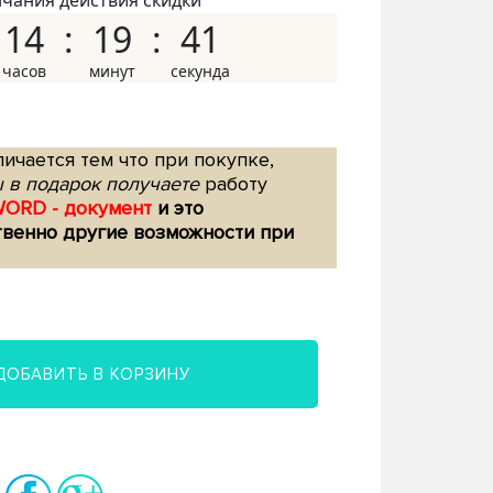
нчания действия скидки
14
19
40
ичается тем что при покупке,
 в подарок получаете
работу
WORD - документ
и это
твенно другие возможности при
ДОБАВИТЬ В КОРЗИНУ