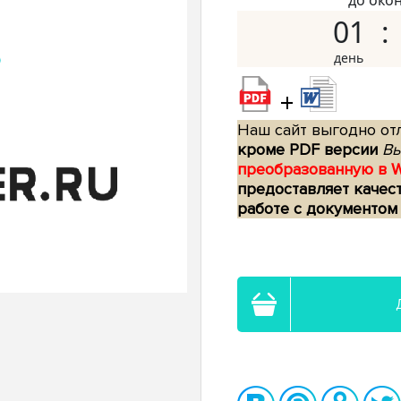
до око
01
+
Наш сайт выгодно отл
кроме PDF версии
Вы
преобразованную в 
предоставляет качес
работе с документом