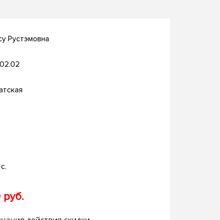
су Рустэмовна
.02.02
атская
с.
 руб.