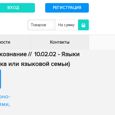
ВХОД
РЕГИСТРАЦИЯ
Товаров:
На сумму:
ости
Контакты
ыкознание
//
10.02.02 - Языки
ка или языковой семьи)
рно-
ими,