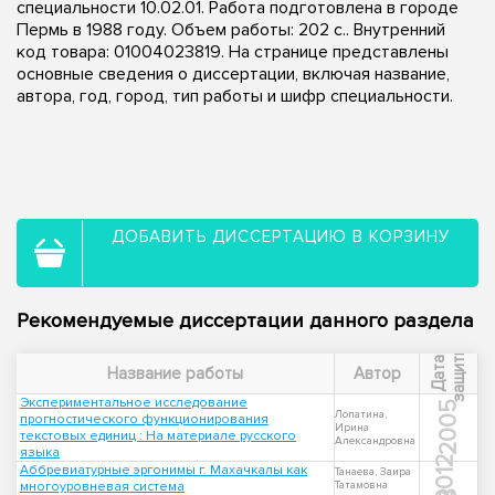
специальности 10.02.01. Работа подготовлена в городе
Пермь в 1988 году. Объем работы: 202 с.. Внутренний
код товара: 01004023819. На странице представлены
основные сведения о диссертации, включая название,
автора, год, город, тип работы и шифр специальности.
ДОБАВИТЬ ДИССЕРТАЦИЮ В КОРЗИНУ
Рекомендуемые диссертации данного раздела
ы
Д
а
т
а
з
а
щ
и
т
Название работы
Автор
Экспериментальное исследование
2005
Лопатина,
прогностического функционирования
Ирина
текстовых единиц : На материале русского
Александровна
языка
2012
Аббревиатурные эргонимы г. Махачкалы как
Танаева, Заира
многоуровневая система
Татамовна