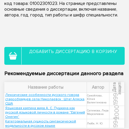
код товара: 01002301023. На странице представлены
основные сведения о диссертации, включая название,
автора, год, город, тип работы и шифр специальности.
ДОБАВИТЬ ДИССЕРТАЦИЮ В КОРЗИНУ
Рекомендуемые диссертации данного раздела
ы
Д
а
т
а
з
а
щ
и
т
Название работы
Автор
Лексические особенности русского говора
1999
Самойлова,
старообрядцев села Николаевск : Штат Аляска,
Юлия
Валентиновна
США
2000
Языковая картина мира А. С. Пушкина как
Салимова, Лира
русской языковой личности в романе "Евгений
Марселевна
Онегин"
1994
Категориальная сущность синтаксической
Люби, Н. Ю.
модальности в русском языке