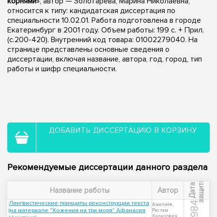
корнями
», автор — Золотарева, Марина Николаевна,
относится к типу: кандидатская диссертация по
специальности 10.02.01. Работа подготовлена в городе
Екатеринбург в 2001 году. Объем работы: 199 с. + Прил.
(с.200-420). Внутренний код товара: 01002279040. На
странице представлены основные сведения о
диссертации, включая название, автора, год, город, тип
работы и шифр специальности.
ДОБАВИТЬ ДИССЕРТАЦИЮ В КОРЗИНУ
Рекомендуемые диссертации данного раздела
ы
Д
а
т
а
з
а
щ
и
т
Название работы
Автор
Лингвистические принципы реконструкции текста
1984
Ажалиев,
(на материале "Хожения на три моря" Афанасия
Растам
Халитович