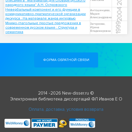
описания в "Материалах для словаря русского
Павловна
народного языка" А.Н. Островского
2004
Невербальный компонент и его функции в
Антошинцева,
коммуникативно-прагматической организации
Мария
Александровна
дискурса : На материале жанра интервью
Мнимо-глагольные простые предложения в
1999
Загорнова,
современном русском языке : Структура и
Ирина
Владимировна
семантика
ФОРМА ОБРАТНОЙ СВЯЗИ
2014 -2026 New-disser.ru ©
Электронная библиотека диссертаций ФЛ Иванов Е О
Оплата, доставка, условия возврата