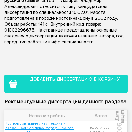
русского языка
», автор — Лазарев, Владимир
Александрович, относится к типу: кандидатская
диссертация по специальности 10.02.01. Работа
подготовлена в городе Ростов-на-Дону в 2002 году.
Объем работы: 141 с.. Внутренний код товара:
01002296675. На странице представлены основные
сведения о диссертации, включая название, автора, год,
город, тип работы и шифр специальности.
ДОБАВИТЬ ДИССЕРТАЦИЮ В КОРЗИНУ
Рекомендуемые диссертации данного раздела
ы
Д
а
т
а
з
а
щ
и
т
Название работы
Автор
Костромская диалектная лексика и
2006
особенности её лексикографического
Верба, Ирина