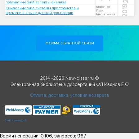
прагматический аспекты анализа
2019
Авдеенко
Символические системы пространства и
Иван
времени в языке русской рок-поэзии
Анатольевич
ФОРМА ОБРАТНОЙ СВЯЗИ
2014 -2026 New-disser.ru ©
Электронная библиотека диссертаций ФЛ Иванов Е О
Оплата, доставка, условия возврата
Check passport
Время генерации: 0.106, запросов: 967