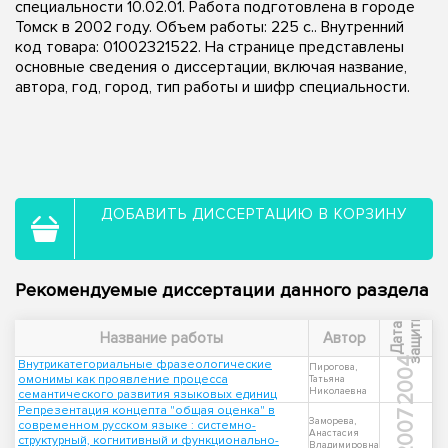
специальности 10.02.01. Работа подготовлена в городе
Томск в 2002 году. Объем работы: 225 с.. Внутренний
код товара: 01002321522. На странице представлены
основные сведения о диссертации, включая название,
автора, год, город, тип работы и шифр специальности.
ДОБАВИТЬ ДИССЕРТАЦИЮ В КОРЗИНУ
Рекомендуемые диссертации данного раздела
ы
Д
а
т
а
з
а
щ
и
т
Название работы
Автор
2004
Внутрикатегориальные фразеологические
Пирогова,
омонимы как проявление процесса
Татьяна
Николаевна
семантического развития языковых единиц
Репрезентация концепта "общая оценка" в
2007
Заморева,
современном русском языке : системно-
Анастасия
структурный, когнитивный и функционально-
Владимировна