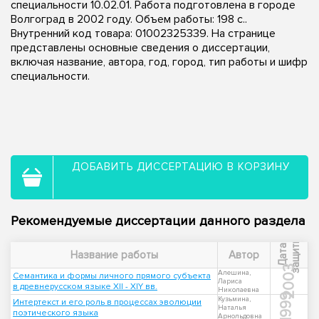
специальности 10.02.01. Работа подготовлена в городе
Волгоград в 2002 году. Объем работы: 198 с..
Внутренний код товара: 01002325339. На странице
представлены основные сведения о диссертации,
включая название, автора, год, город, тип работы и шифр
специальности.
ДОБАВИТЬ ДИССЕРТАЦИЮ В КОРЗИНУ
Рекомендуемые диссертации данного раздела
ы
Д
а
т
а
з
а
щ
и
т
Название работы
Автор
2003
Алешина,
Семантика и формы личного прямого субъекта
Лариса
в древнерусском языке ХII - ХIY вв.
Николаевна
1999
Кузьмина,
Интертекст и его роль в процессах эволюции
Наталья
поэтического языка
Арнольдовна